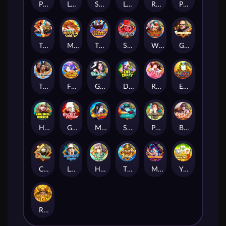
Pluto Gems
Lucky Piggy
Strike Storm
Lucky Panda
Rolling Panda
Penguin Smash
Thor vs Loki
Mahjong Gold 3
TRICK OR TREAT
Sushi Match
Wilderness Hunting
Gaogashou
Three Kingdoms
Fighting Academy
Gumiho
DR. Crazy
Run Date
Egypt Gods
Halloween Horror
Ghost Zombie
Mutation fish
Star Cruise
Prehistoric Park
Beer Carnival
Cat VS Mouse
Lovecraft's Legacy
Happy Fruit Stand
THOR
Magic House
Yuanbao Mahjong2
Ragnarok Odin