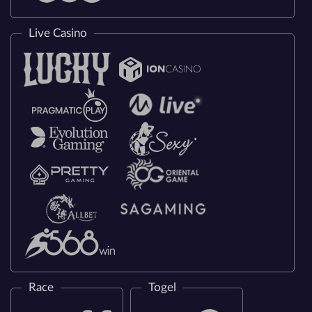
Live Casino
Race
Togel