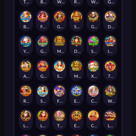
Time Machine
Beach Baby
Wonderland
Rich Fortune
Weird Xmas2
Gold Fairy 2
Beach Baby2
Fortunate Lion-Lucky Mix
Gods of Egypt2
SAFARI HEAT-MULTIPLY FUN
Gaogashou2 MULTIPLY FUN
Detective Girl
Yu Yue Long Men
Ghost Mansion
Mayan Adventure
Deep Rising
Slime Gem
Infinity Mining
All for the Winner
Gong Xi Fa Cai
Sugar Bar
Mayan Adventure2
X'mas Gift City
777-CLASSIC STYLE
Rich Fortune 2
Songkran Festival
Fighting Academy 2
EURO2024
CakeMatch
Weird Xmas
LUXURY WORLD
Little Red Riding Hood
Three Little Pigs
Ennead
Cai Shen Arrives!
Lion's area