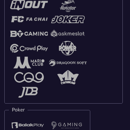
Poker